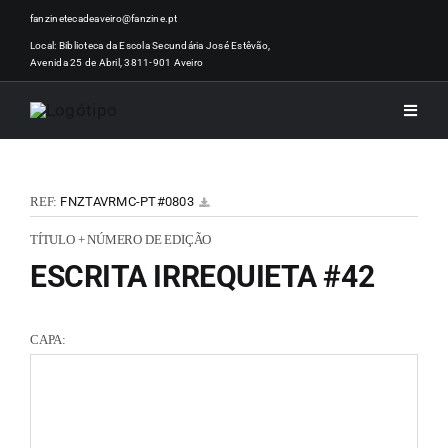
Skip
fanzinetecadeaveiro@fanzine.pt
to
Local: Biblioteca da Escola Secundária José Estêvão,
Avenida 25 de Abril, 3811-901 Aveiro
content
Toggle
Naviga
INÍCI
REF:
FNZTAVRMC-PT#0803
NOTÍ
TÍTULO + NÚMERO DE EDIÇÃO
ESCRITA IRREQUIETA #42
ARTI
CAPA:
ACER
ZINEM