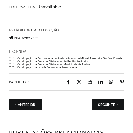
Unavailable
OBSERVAÇÕES:
ESTÁDIO DE CATALOGAÇÃO
FNZTAVRMC
*
*
*
*
LEGENDA:
*
*
*
*
:
Catalogação da Fanzineteca de Aveiro - Acervo de Miguel Alexandre Simões Correia
*
*
*
*
:
Catalogação da Rede de Bibliotecas da Região de Aveiro
*
*
*
*
:
Catalogação da Rede de Bibliotecas Municipais de Aveiro
*
*
*
*
:
Catalogação da Escola Secundária José Estêvão
Facebook
X
Reddit
LinkedIn
WhatsAp
Pint
PARTILHAR
ANTERIOR
SEGUINTE
PUBLICAÇÕES RELACIONADAS