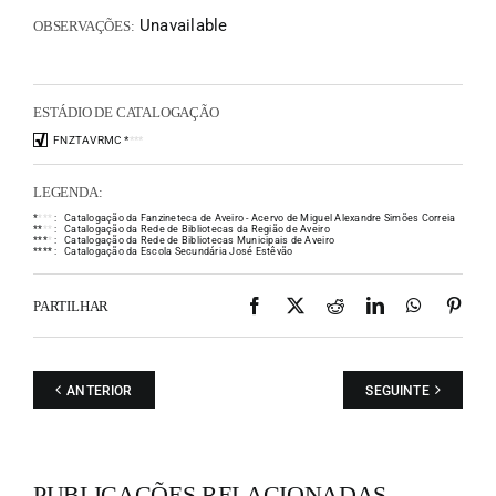
Unavailable
OBSERVAÇÕES:
ESTÁDIO DE CATALOGAÇÃO
FNZTAVRMC
*
*
*
*
LEGENDA:
*
*
*
*
:
Catalogação da Fanzineteca de Aveiro - Acervo de Miguel Alexandre Simões Correia
*
*
*
*
:
Catalogação da Rede de Bibliotecas da Região de Aveiro
*
*
*
*
:
Catalogação da Rede de Bibliotecas Municipais de Aveiro
*
*
*
*
:
Catalogação da Escola Secundária José Estêvão
Facebook
X
Reddit
LinkedIn
WhatsAp
Pint
PARTILHAR
ANTERIOR
SEGUINTE
PUBLICAÇÕES RELACIONADAS