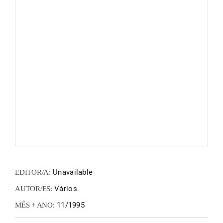
FANZIN
EN
PT
Unavailable
EDITOR/A:
Vários
AUTOR/ES:
11/1995
MÊS + ANO: