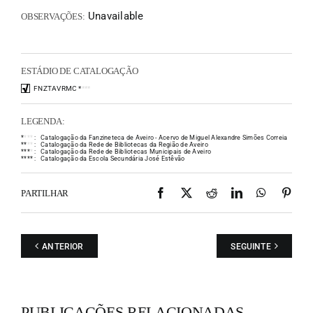
Unavailable
OBSERVAÇÕES:
ESTÁDIO DE CATALOGAÇÃO
FNZTAVRMC
*
*
*
*
LEGENDA:
*
*
*
*
:
Catalogação da Fanzineteca de Aveiro - Acervo de Miguel Alexandre Simões Correia
*
*
*
*
:
Catalogação da Rede de Bibliotecas da Região de Aveiro
*
*
*
*
:
Catalogação da Rede de Bibliotecas Municipais de Aveiro
*
*
*
*
:
Catalogação da Escola Secundária José Estêvão
Facebook
X
Reddit
LinkedIn
WhatsAp
Pint
PARTILHAR
ANTERIOR
SEGUINTE
PUBLICAÇÕES RELACIONADAS