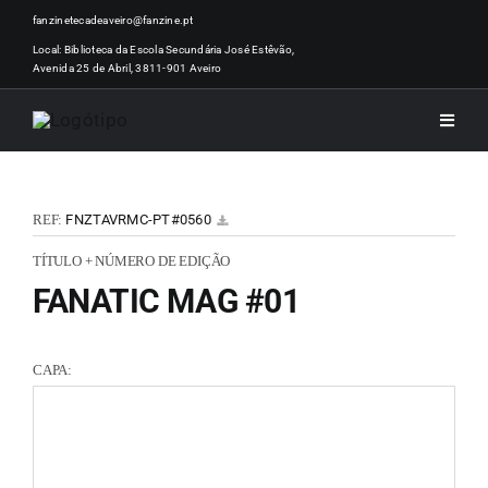
Skip
fanzinetecadeaveiro@fanzine.pt
to
Local: Biblioteca da Escola Secundária José Estêvão,
Avenida 25 de Abril, 3811-901 Aveiro
content
Toggle
Naviga
INÍCI
REF:
FNZTAVRMC-PT#0560
NOTÍ
TÍTULO + NÚMERO DE EDIÇÃO
FANATIC MAG #01
ARTI
CAPA:
ACER
ZINEM