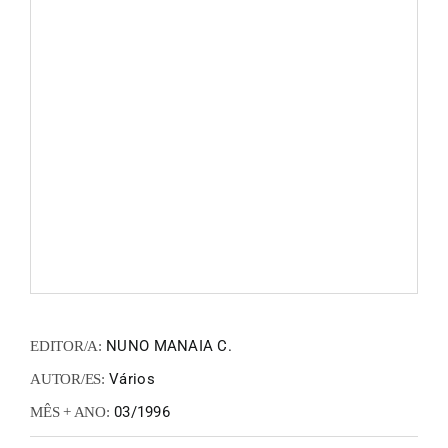
FANZIN
EN
PT
NUNO MANAIA C.
EDITOR/A:
Vários
AUTOR/ES:
03/1996
MÊS + ANO: