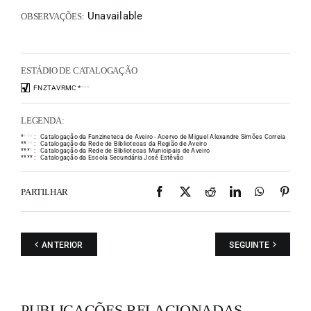
Unavailable
OBSERVAÇÕES:
ESTÁDIO DE CATALOGAÇÃO
FNZTAVRMC
*
*
*
*
LEGENDA:
*
*
*
*
:
Catalogação da Fanzineteca de Aveiro - Acervo de Miguel Alexandre Simões Correia
*
*
*
*
:
Catalogação da Rede de Bibliotecas da Região de Aveiro
*
*
*
*
:
Catalogação da Rede de Bibliotecas Municipais de Aveiro
*
*
*
*
:
Catalogação da Escola Secundária José Estêvão
Facebook
X
Reddit
LinkedIn
WhatsAp
Pint
PARTILHAR
ANTERIOR
SEGUINTE
PUBLICAÇÕES RELACIONADAS