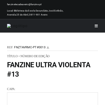
Skip
fanzinetecadeaveiro@fanzine.pt
to
Local: Biblioteca da Escola Secundária José Estêvão,
Avenida 25 de Abril, 3811-901 Aveiro
content
Toggle
Naviga
INÍCI
REF:
FNZTAVRMC-PT#0013
NOTÍ
TÍTULO + NÚMERO DE EDIÇÃO
FANZINE ULTRA VIOLENTA
ARTI
#13
ACER
CAPA:
ZINEM