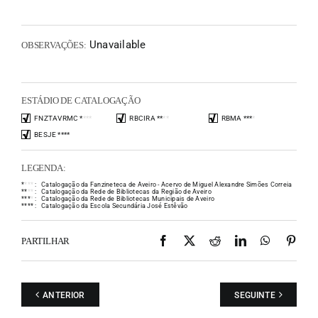
Unavailable
OBSERVAÇÕES:
ESTÁDIO DE CATALOGAÇÃO
FNZTAVRMC
*
*
*
*
RBCIRA
*
*
*
*
RBMA
*
*
*
*
BESJE
*
*
*
*
LEGENDA:
*
*
*
*
:
Catalogação da Fanzineteca de Aveiro - Acervo de Miguel Alexandre Simões Correia
*
*
*
*
:
Catalogação da Rede de Bibliotecas da Região de Aveiro
*
*
*
*
:
Catalogação da Rede de Bibliotecas Municipais de Aveiro
*
*
*
*
:
Catalogação da Escola Secundária José Estêvão
Facebook
X
Reddit
LinkedIn
WhatsAp
Pint
PARTILHAR
ANTERIOR
SEGUINTE