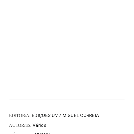
FANZIN
EN
PT
EDIÇÕES UV / MIGUEL CORREIA
EDITOR/A:
Vários
AUTOR/ES: