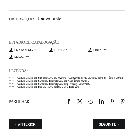
Unavailable
OBSERVAÇÕES:
ESTÁDIO DE CATALOGAÇÃO
FNZTAVRMC
*
*
*
*
RBCIRA
*
*
*
*
RBMA
*
*
*
*
BESJE
*
*
*
*
LEGENDA:
*
*
*
*
:
Catalogação da Fanzineteca de Aveiro - Acervo de Miguel Alexandre Simões Correia
*
*
*
*
:
Catalogação da Rede de Bibliotecas da Região de Aveiro
*
*
*
*
:
Catalogação da Rede de Bibliotecas Municipais de Aveiro
*
*
*
*
:
Catalogação da Escola Secundária José Estêvão
Facebook
X
Reddit
LinkedIn
WhatsAp
Pint
PARTILHAR
ANTERIOR
SEGUINTE