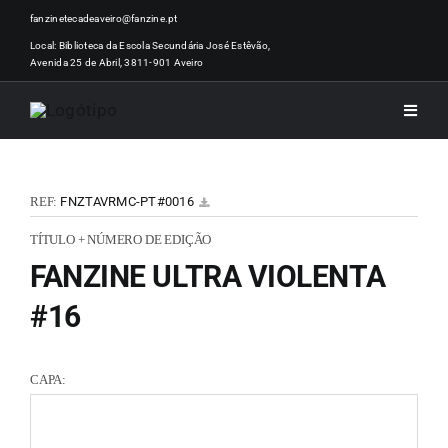
Skip
fanzinetecadeaveiro@fanzine.pt
to
Local: Biblioteca da Escola Secundária José Estêvão,
Avenida 25 de Abril, 3811-901 Aveiro
content
Toggle
Naviga
INÍCI
REF:
FNZTAVRMC-PT#0016
NOTÍ
TÍTULO + NÚMERO DE EDIÇÃO
FANZINE ULTRA VIOLENTA
ARTI
#16
ACER
CAPA:
ZINEM