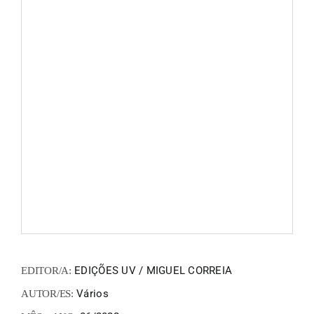
FANZIN
EN
PT
EDIÇÕES UV / MIGUEL CORREIA
EDITOR/A:
Vários
AUTOR/ES: