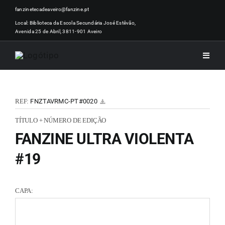
Skip
fanzinetecadeaveiro@fanzine.pt
to
Local: Biblioteca da Escola Secundária José Estêvão,
Avenida 25 de Abril, 3811-901 Aveiro
content
Toggle
Naviga
INÍCI
REF:
FNZTAVRMC-PT#0020
NOTÍ
TÍTULO + NÚMERO DE EDIÇÃO
FANZINE ULTRA VIOLENTA
ARTI
#19
ACER
CAPA:
ZINEM