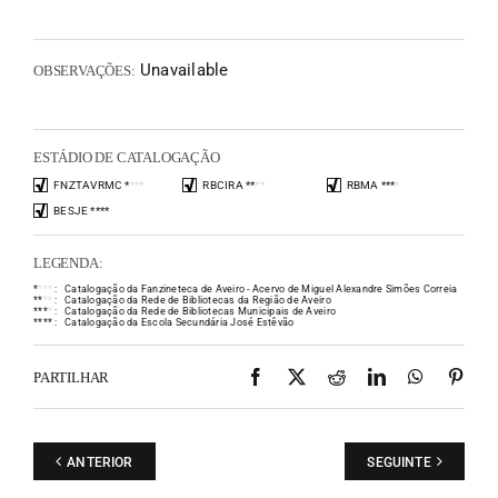
Unavailable
OBSERVAÇÕES:
ESTÁDIO DE CATALOGAÇÃO
FNZTAVRMC
*
*
*
*
RBCIRA
*
*
*
*
RBMA
*
*
*
*
BESJE
*
*
*
*
LEGENDA:
*
*
*
*
:
Catalogação da Fanzineteca de Aveiro - Acervo de Miguel Alexandre Simões Correia
*
*
*
*
:
Catalogação da Rede de Bibliotecas da Região de Aveiro
*
*
*
*
:
Catalogação da Rede de Bibliotecas Municipais de Aveiro
*
*
*
*
:
Catalogação da Escola Secundária José Estêvão
Facebook
X
Reddit
LinkedIn
WhatsAp
Pint
PARTILHAR
ANTERIOR
SEGUINTE