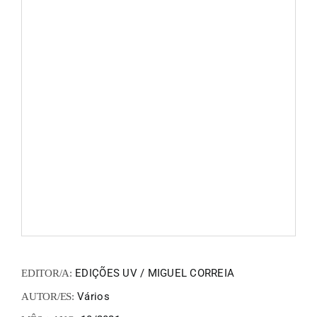
FANZIN
EN
PT
EDIÇÕES UV / MIGUEL CORREIA
EDITOR/A:
Vários
AUTOR/ES: