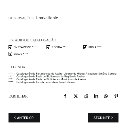
Unavailable
OBSERVAÇÕES:
ESTÁDIO DE CATALOGAÇÃO
FNZTAVRMC
*
*
*
*
RBCIRA
*
*
*
*
RBMA
*
*
*
*
BESJE
*
*
*
*
LEGENDA:
*
*
*
*
:
Catalogação da Fanzineteca de Aveiro - Acervo de Miguel Alexandre Simões Correia
*
*
*
*
:
Catalogação da Rede de Bibliotecas da Região de Aveiro
*
*
*
*
:
Catalogação da Rede de Bibliotecas Municipais de Aveiro
*
*
*
*
:
Catalogação da Escola Secundária José Estêvão
Facebook
X
Reddit
LinkedIn
WhatsAp
Pint
PARTILHAR
ANTERIOR
SEGUINTE