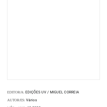
FANZIN
EN
PT
EDIÇÕES UV / MIGUEL CORREIA
EDITOR/A:
Vários
AUTOR/ES: