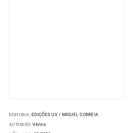
FANZIN
EN
PT
EDIÇÕES UV / MIGUEL CORREIA
EDITOR/A:
Vários
AUTOR/ES: