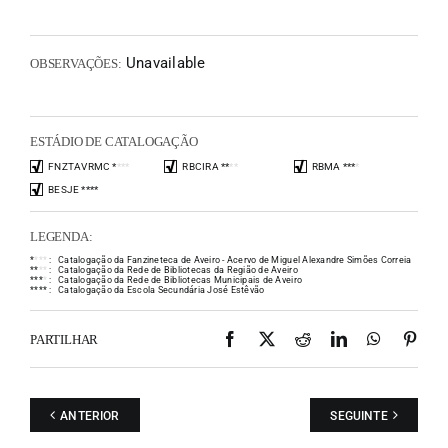
Unavailable
OBSERVAÇÕES:
ESTÁDIO DE CATALOGAÇÃO
FNZTAVRMC
*
*
*
*
RBCIRA
*
*
*
*
RBMA
*
*
*
*
BESJE
*
*
*
*
LEGENDA:
*
*
*
*
:
Catalogação da Fanzineteca de Aveiro - Acervo de Miguel Alexandre Simões Correia
*
*
*
*
:
Catalogação da Rede de Bibliotecas da Região de Aveiro
*
*
*
*
:
Catalogação da Rede de Bibliotecas Municipais de Aveiro
*
*
*
*
:
Catalogação da Escola Secundária José Estêvão
Facebook
X
Reddit
LinkedIn
WhatsAp
Pint
PARTILHAR
ANTERIOR
SEGUINTE