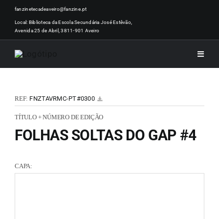
Skip
fanzinetecadeaveiro@fanzine.pt
to
Local: Biblioteca da Escola Secundária José Estêvão,
Avenida 25 de Abril, 3811-901 Aveiro
content
Toggle
Naviga
INÍCI
REF:
FNZTAVRMC-PT#0300
NOTÍ
TÍTULO + NÚMERO DE EDIÇÃO
FOLHAS SOLTAS DO GAP #4
ARTI
CAPA:
ACER
ZINEM