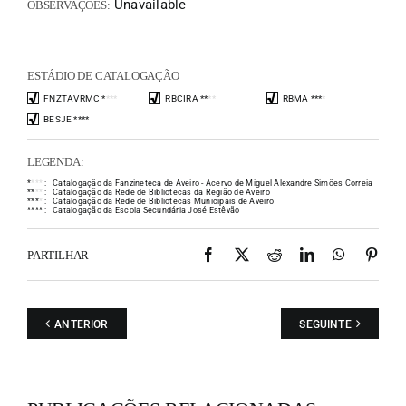
Unavailable
OBSERVAÇÕES:
ESTÁDIO DE CATALOGAÇÃO
FNZTAVRMC
*
*
*
*
RBCIRA
*
*
*
*
RBMA
*
*
*
*
BESJE
*
*
*
*
LEGENDA:
*
*
*
*
:
Catalogação da Fanzineteca de Aveiro - Acervo de Miguel Alexandre Simões Correia
*
*
*
*
:
Catalogação da Rede de Bibliotecas da Região de Aveiro
*
*
*
*
:
Catalogação da Rede de Bibliotecas Municipais de Aveiro
*
*
*
*
:
Catalogação da Escola Secundária José Estêvão
Facebook
X
Reddit
LinkedIn
WhatsAp
Pint
PARTILHAR
ANTERIOR
SEGUINTE