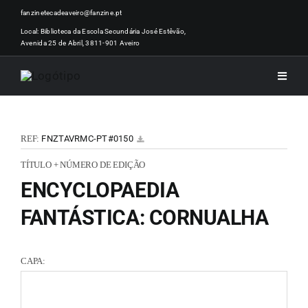
Skip
fanzinetecadeaveiro@fanzine.pt
to
Local: Biblioteca da Escola Secundária José Estêvão,
Avenida 25 de Abril, 3811-901 Aveiro
content
Toggle
Naviga
INÍCI
REF:
FNZTAVRMC-PT#0150
NOTÍ
TÍTULO + NÚMERO DE EDIÇÃO
ENCYCLOPAEDIA
ARTI
FANTÁSTICA: CORNUALHA
ACER
CAPA:
ZINEM