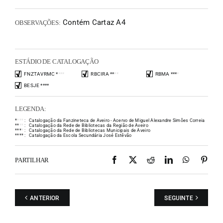
Contém Cartaz A4
OBSERVAÇÕES:
ESTÁDIO DE CATALOGAÇÃO
FNZTAVRMC
*
*
*
*
RBCIRA
*
*
*
*
RBMA
*
*
*
*
BESJE
*
*
*
*
LEGENDA:
*
*
*
*
:
Catalogação da Fanzineteca de Aveiro - Acervo de Miguel Alexandre Simões Correia
*
*
*
*
:
Catalogação da Rede de Bibliotecas da Região de Aveiro
*
*
*
*
:
Catalogação da Rede de Bibliotecas Municipais de Aveiro
*
*
*
*
:
Catalogação da Escola Secundária José Estêvão
Facebook
X
Reddit
LinkedIn
WhatsAp
Pint
PARTILHAR
ANTERIOR
SEGUINTE