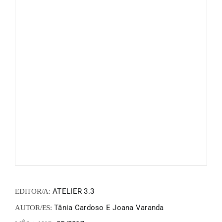
FANZIN
EN
PT
ATELIER 3.3
EDITOR/A:
Tânia Cardoso E Joana Varanda
AUTOR/ES: