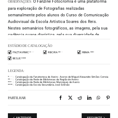
O Fanzine Fotocromia é uma plataforma
OBSERVAÇÕES:
para exploração de Fotografias realizadas
semanalmente pelos alunos do Curso de Comunicação
Audiovisual da Escola Artística Soares dos Reis.
Nestes semanários fotográficos, as imagens, pela sua
cadência quase diarística, pela sua diversidade de
olhares e expressões, tornam-se a voz de uma geração,
ESTÁDIO DE CATALOGAÇÃO
um grito pela sua identidade, uma declaração de
FNZTAVRMC
*
*
*
*
RBCIRA
*
*
*
*
RBMA
*
*
*
*
estados de alma. O Fanzine, com um editor convidado a
BESJE
*
*
*
*
cada publicação, dá-lhe um corpo uníssono, capaz de
expiar as ânsias adolescentes.
LEGENDA:
*
*
*
*
:
Catalogação da Fanzineteca de Aveiro - Acervo de Miguel Alexandre Simões Correia
*
*
*
*
:
Catalogação da Rede de Bibliotecas da Região de Aveiro
*
*
*
*
:
Catalogação da Rede de Bibliotecas Municipais de Aveiro
*
*
*
*
:
Catalogação da Escola Secundária José Estêvão
Facebook
X
Reddit
LinkedIn
WhatsAp
Pint
PARTILHAR