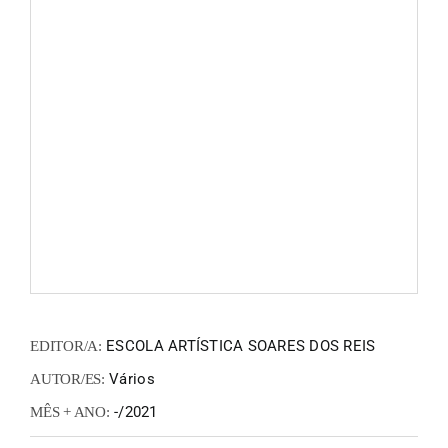
FANZIN
EN
PT
ESCOLA ARTÍSTICA SOARES DOS REIS
EDITOR/A:
Vários
AUTOR/ES:
-/2021
MÊS + ANO: