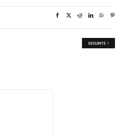
Facebook
X
Reddit
LinkedIn
WhatsApp
Pinterest
SEGUINTE