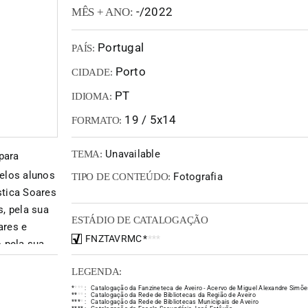
-/2022
MÊS + ANO:
Portugal
PAÍS:
Porto
CIDADE:
PT
IDIOMA:
19 / 5x14
FORMATO:
Unavailable
TEMA:
para
elos alunos
Fotografia
TIPO DE CONTEÚDO:
stica Soares
, pela sua
ESTÁDIO DE CATALOGAÇÃO
ares e
FNZTAVRMC
*
*
*
*
 pela sua
nzine, com
LEGENDA:
rpo
*
*
*
*
:
Catalogação da Fanzineteca de Aveiro - Acervo de Miguel Alexandre Simõe
*
*
*
*
:
Catalogação da Rede de Bibliotecas da Região de Aveiro
*
*
*
*
:
Catalogação da Rede de Bibliotecas Municipais de Aveiro