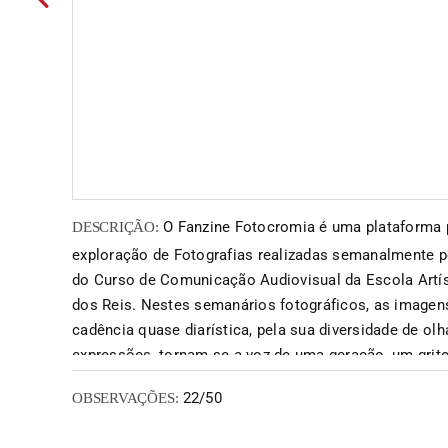
O Fanzine Fotocromia é uma plataforma 
DESCRIÇÃO:
exploração de Fotografias realizadas semanalmente p
do Curso de Comunicação Audiovisual da Escola Artí
dos Reis. Nestes semanários fotográficos, as imagens
cadência quase diarística, pela sua diversidade de olh
expressões, tornam-se a voz de uma geração, um grito
identidade, uma declaração de estados de alma. O Fa
22/50
OBSERVAÇÕES:
um editor convidado a cada publicação, dá-lhe um co
uníssono, capaz de expiar as ânsias adolescentes.