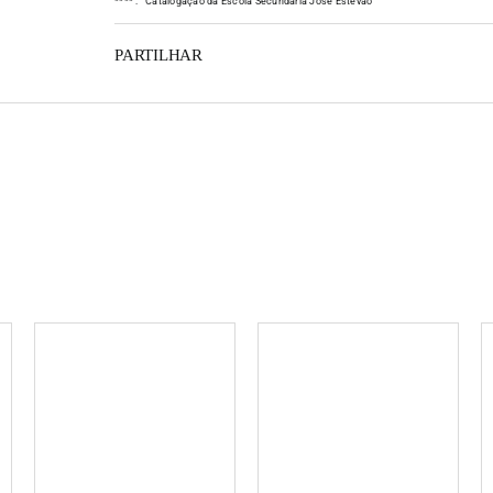
*
*
*
*
:
Catalogação da Escola Secundária José Estêvão
PARTILHAR