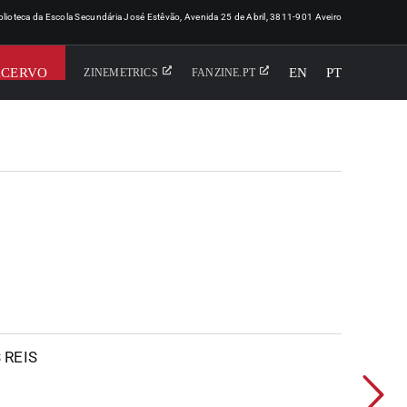
iblioteca da Escola Secundária José Estêvão, Avenida 25 de Abril, 3811-901 Aveiro
ACERVO
EN
PT
ZINEMETRICS
FANZINE.PT
 REIS