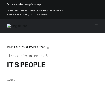
Skip
fanzinetecadeaveiro@fanzine.pt
to
Local: Biblioteca da Escola Secundária José Estêvão,
Avenida 25 de Abril, 3811-901 Aveiro
content
Toggle
Naviga
INÍCI
REF:
FNZTAVRMC-PT#0293
NOTÍ
TÍTULO + NÚMERO DE EDIÇÃO
IT'S PEOPLE
ARTI
CAPA:
ACER
ZINEM