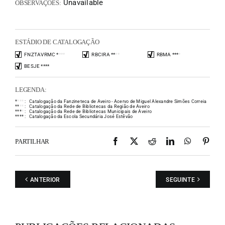
Unavailable
OBSERVAÇÕES:
ESTÁDIO DE CATALOGAÇÃO
FNZTAVRMC
*
*
*
*
RBCIRA
*
*
*
*
RBMA
*
*
*
*
BESJE
*
*
*
*
LEGENDA:
*
*
*
*
:
Catalogação da Fanzineteca de Aveiro - Acervo de Miguel Alexandre Simões Correia
*
*
*
*
:
Catalogação da Rede de Bibliotecas da Região de Aveiro
*
*
*
*
:
Catalogação da Rede de Bibliotecas Municipais de Aveiro
*
*
*
*
:
Catalogação da Escola Secundária José Estêvão
Facebook
X
Reddit
LinkedIn
WhatsAp
Pint
PARTILHAR
ANTERIOR
SEGUINTE