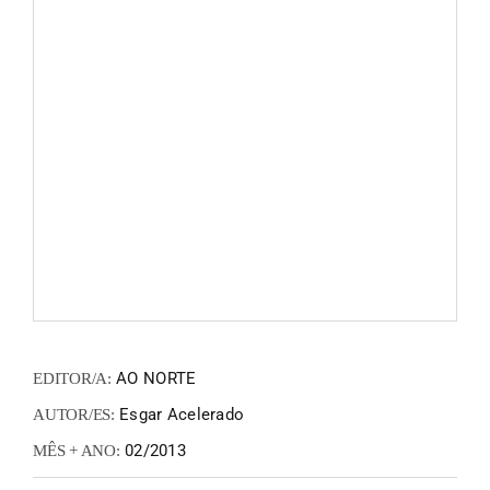
FANZIN
EN
PT
AO NORTE
EDITOR/A:
Esgar Acelerado
AUTOR/ES:
02/2013
MÊS + ANO: