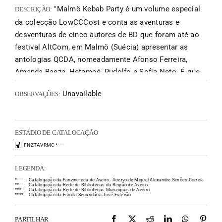
"Malmö Kebab Party é um volume especial
DESCRIÇÃO:
da colecção LowCCCost e conta as aventuras e
desventuras de cinco autores de BD que foram até ao
festival AltCom, em Malmö (Suécia) apresentar as
antologias QCDA, nomeadamente Afonso Ferreira,
Amanda Baeza, Hetamoé, Rudolfo e Sofia Neto. É que
para além de ser uma cidade com uma dieta rica à base
Unavailable
OBSERVAÇÕES:
de kebabs, Malmö mostrou-se habitat natural para um
senhor ananás muito simpático, desenhos rasgados,
psicadelia, BDs do ALF, e afogamento de mágoas via
ESTÁDIO DE CATALOGAÇÃO
consumo de álcool. Spektakulära!!"
FNZTAVRMC
*
*
*
*
LEGENDA:
*
*
*
*
:
Catalogação da Fanzineteca de Aveiro - Acervo de Miguel Alexandre Simões Correia
*
*
*
*
:
Catalogação da Rede de Bibliotecas da Região de Aveiro
*
*
*
*
:
Catalogação da Rede de Bibliotecas Municipais de Aveiro
*
*
*
*
:
Catalogação da Escola Secundária José Estêvão
Facebook
X
Reddit
LinkedIn
WhatsAp
Pint
PARTILHAR