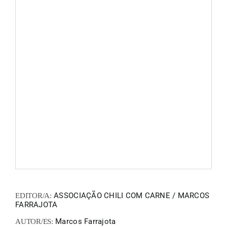
FANZIN
EN
PT
ASSOCIAÇÃO CHILI COM CARNE / MARCOS
EDITOR/A:
FARRAJOTA
Marcos Farrajota
AUTOR/ES: