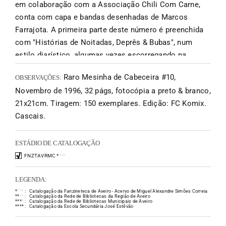
em colaboração com a Associação Chili Com Carne,
conta com capa e bandas desenhadas de Marcos
Farrajota. A primeira parte deste número é preenchida
com "Histórias de Noitadas, Deprês & Bubas", num
estilo diarístico, algumas vezes escorregando na
irrelevância, outras vezes (os melhores momentos)
Raro Mesinha de Cabeceira #10,
OBSERVAÇÕES:
num estilo autobiográfico, que nos suscita a dúvida se
Novembro de 1996, 32 págs, fotocópia a preto & branco,
o autor não estará a divagar e a ficcionar a sua vida e
21x21cm. Tiragem: 150 exemplares. Edição: FC Komix.
intimidade. Segue-se a rúbrica "Críticas Crípticas"
Cascais.
comentando diversas publicações alternativas como
"Malus" de Christopher Webster e "Sourball Prodigy" de
Mike Diana, ambas posteriormente editadas por M.
ESTÁDIO DE CATALOGAÇÃO
Farrajota. No tocante aos fanzines nacionais, notas
FNZTAVRMC
*
*
*
*
sobre Sub #1, Shock #19, Aardvark #3 e Atelier de
LEGENDA:
Técnicas Narrativas - Curso de Banda Desenhada.
*
*
*
*
:
Catalogação da Fanzineteca de Aveiro - Acervo de Miguel Alexandre Simões Correia
Daniel D. (Dias) apresenta uma bd sanguinolenta em
*
*
*
*
:
Catalogação da Rede de Bibliotecas da Região de Aveiro
*
*
*
*
:
Catalogação da Rede de Bibliotecas Municipais de Aveiro
duas pranchas. De seguida, um extenso artigo
*
*
*
*
:
Catalogação da Escola Secundária José Estêvão
"Tolerância Zero" escrito por Mike Diana, narrando o