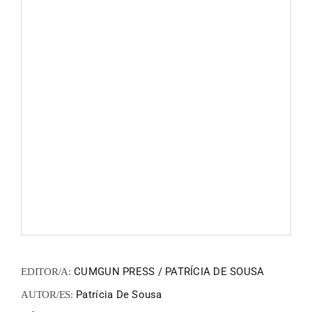
ZINEM
FANZIN
EN
PT
CUMGUN PRESS / PATRÍCIA DE SOUSA
EDITOR/A:
Patrícia De Sousa
AUTOR/ES: