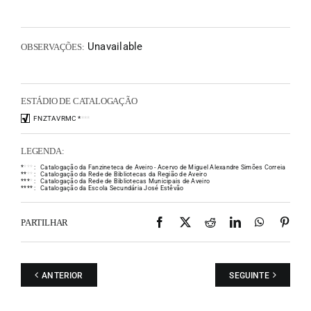
Unavailable
OBSERVAÇÕES:
ESTÁDIO DE CATALOGAÇÃO
FNZTAVRMC
*
*
*
*
LEGENDA:
*
*
*
*
:
Catalogação da Fanzineteca de Aveiro - Acervo de Miguel Alexandre Simões Correia
*
*
*
*
:
Catalogação da Rede de Bibliotecas da Região de Aveiro
*
*
*
*
:
Catalogação da Rede de Bibliotecas Municipais de Aveiro
*
*
*
*
:
Catalogação da Escola Secundária José Estêvão
Facebook
X
Reddit
LinkedIn
WhatsAp
Pint
PARTILHAR
ANTERIOR
SEGUINTE