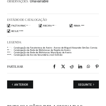
Unavailable
OBSERVAÇÕES:
ESTÁDIO DE CATALOGAÇÃO
FNZTAVRMC
*
*
*
*
RBCIRA
*
*
*
*
RBMA
*
*
*
*
BESJE
*
*
*
*
LEGENDA:
*
*
*
*
:
Catalogação da Fanzineteca de Aveiro - Acervo de Miguel Alexandre Simões Correia
*
*
*
*
:
Catalogação da Rede de Bibliotecas da Região de Aveiro
*
*
*
*
:
Catalogação da Rede de Bibliotecas Municipais de Aveiro
*
*
*
*
:
Catalogação da Escola Secundária José Estêvão
Facebook
X
Reddit
LinkedIn
WhatsAp
Pint
PARTILHAR
ANTERIOR
SEGUINTE