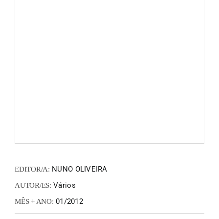
FANZIN
EN
PT
NUNO OLIVEIRA
EDITOR/A:
Vários
AUTOR/ES:
01/2012
MÊS + ANO: