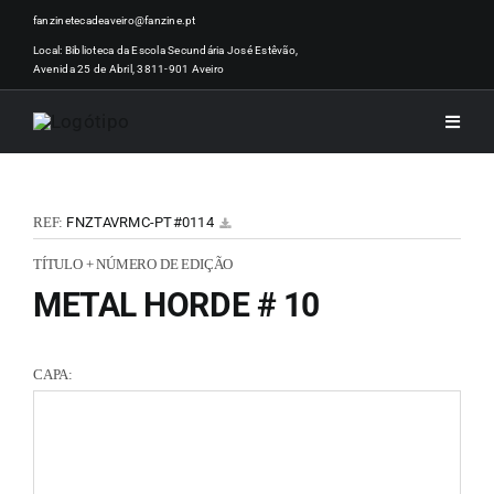
Skip
fanzinetecadeaveiro@fanzine.pt
to
Local: Biblioteca da Escola Secundária José Estêvão,
Avenida 25 de Abril, 3811-901 Aveiro
content
Toggle
Naviga
INÍCI
REF:
FNZTAVRMC-PT#0114
NOTÍ
TÍTULO + NÚMERO DE EDIÇÃO
METAL HORDE # 10
ARTI
CAPA:
ACER
ZINEM