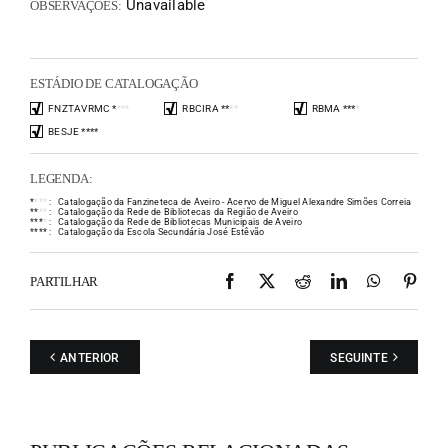
Unavailable
OBSERVAÇÕES:
ESTÁDIO DE CATALOGAÇÃO
FNZTAVRMC
*
*
*
*
RBCIRA
*
*
*
*
RBMA
*
*
*
*
BESJE
*
*
*
*
LEGENDA:
*
*
*
*
:
Catalogação da Fanzineteca de Aveiro - Acervo de Miguel Alexandre Simões Correia
*
*
*
*
:
Catalogação da Rede de Bibliotecas da Região de Aveiro
*
*
*
*
:
Catalogação da Rede de Bibliotecas Municipais de Aveiro
*
*
*
*
:
Catalogação da Escola Secundária José Estêvão
Facebook
X
Reddit
LinkedIn
WhatsAp
Pint
PARTILHAR
ANTERIOR
SEGUINTE