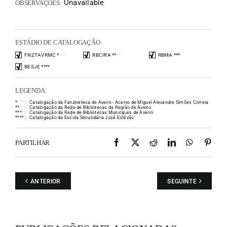
Unavailable
OBSERVAÇÕES:
ESTÁDIO DE CATALOGAÇÃO
FNZTAVRMC
*
*
*
*
RBCIRA
*
*
*
*
RBMA
*
*
*
*
BESJE
*
*
*
*
LEGENDA:
*
*
*
*
:
Catalogação da Fanzineteca de Aveiro - Acervo de Miguel Alexandre Simões Correia
*
*
*
*
:
Catalogação da Rede de Bibliotecas da Região de Aveiro
*
*
*
*
:
Catalogação da Rede de Bibliotecas Municipais de Aveiro
*
*
*
*
:
Catalogação da Escola Secundária José Estêvão
Facebook
X
Reddit
LinkedIn
WhatsAp
Pint
PARTILHAR
ANTERIOR
SEGUINTE