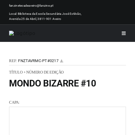
Skip
fanzinetecadeaveiro@fanzine.pt
to
Local: Biblioteca da Escola Secundária José Estêvão,
Avenida 25 de Abril, 3811-901 Aveiro
content
Toggle
Naviga
INÍCI
REF:
FNZTAVRMC-PT#0217
NOTÍ
TÍTULO + NÚMERO DE EDIÇÃO
MONDO BIZARRE #10
ARTI
CAPA:
ACER
ZINEM