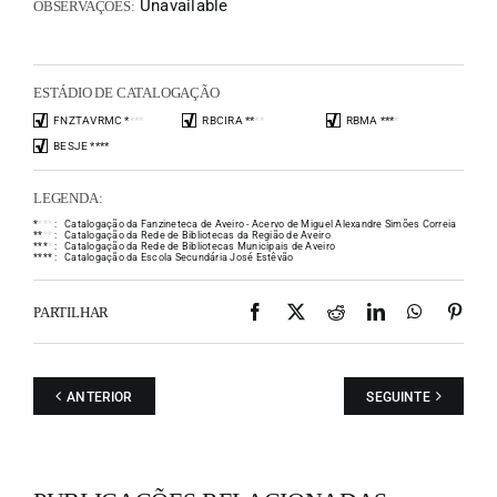
Unavailable
OBSERVAÇÕES:
ESTÁDIO DE CATALOGAÇÃO
FNZTAVRMC
*
*
*
*
RBCIRA
*
*
*
*
RBMA
*
*
*
*
BESJE
*
*
*
*
LEGENDA:
*
*
*
*
:
Catalogação da Fanzineteca de Aveiro - Acervo de Miguel Alexandre Simões Correia
*
*
*
*
:
Catalogação da Rede de Bibliotecas da Região de Aveiro
*
*
*
*
:
Catalogação da Rede de Bibliotecas Municipais de Aveiro
*
*
*
*
:
Catalogação da Escola Secundária José Estêvão
Facebook
X
Reddit
LinkedIn
WhatsAp
Pint
PARTILHAR
ANTERIOR
SEGUINTE