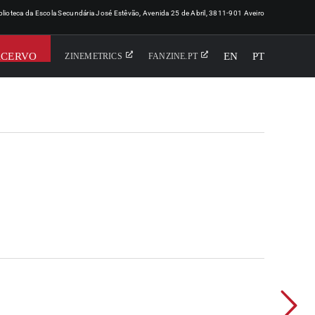
iblioteca da Escola Secundária José Estêvão, Avenida 25 de Abril, 3811-901 Aveiro
ACERVO
EN
PT
ZINEMETRICS
FANZINE.PT