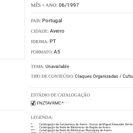
06/1997
MÊS + ANO:
Portugal
PAÍS:
Aveiro
CIDADE:
PT
IDIOMA:
A5
FORMATO:
Unavailable
TEMA:
Claques Organizadas / Cultur
TIPO DE CONTEÚDO:
ESTÁDIO DE CATALOGAÇÃO
FNZTAVRMC
*
*
*
*
LEGENDA:
*
*
*
*
:
Catalogação da Fanzineteca de Aveiro - Acervo de Miguel Alexandre Simõe
*
*
*
*
:
Catalogação da Rede de Bibliotecas da Região de Aveiro
*
*
*
*
:
Catalogação da Rede de Bibliotecas Municipais de Aveiro