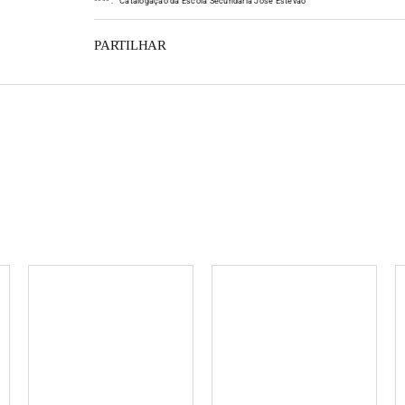
*
*
*
*
:
Catalogação da Escola Secundária José Estêvão
PARTILHAR