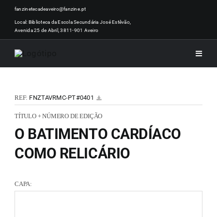
Skip
fanzinetecadeaveiro@fanzine.pt
to
Local: Biblioteca da Escola Secundária José Estêvão,
Avenida 25 de Abril, 3811-901 Aveiro
content
Toggle
Naviga
INÍCI
REF:
FNZTAVRMC-PT#0401
NOTÍ
TÍTULO + NÚMERO DE EDIÇÃO
O BATIMENTO CARDÍACO
ARTI
COMO RELICÁRIO
ACER
CAPA:
ZINEM