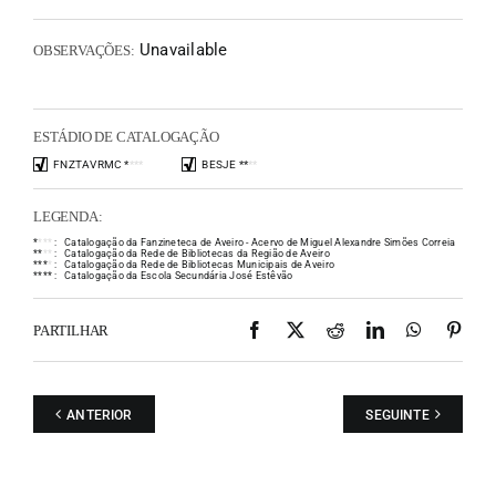
Unavailable
OBSERVAÇÕES:
ESTÁDIO DE CATALOGAÇÃO
FNZTAVRMC
*
*
*
*
BESJE
*
*
*
*
LEGENDA:
*
*
*
*
:
Catalogação da Fanzineteca de Aveiro - Acervo de Miguel Alexandre Simões Correia
*
*
*
*
:
Catalogação da Rede de Bibliotecas da Região de Aveiro
*
*
*
*
:
Catalogação da Rede de Bibliotecas Municipais de Aveiro
*
*
*
*
:
Catalogação da Escola Secundária José Estêvão
Facebook
X
Reddit
LinkedIn
WhatsAp
Pint
PARTILHAR
ANTERIOR
SEGUINTE