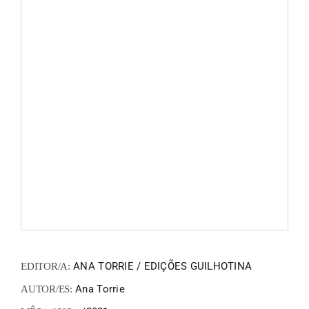
FANZIN
EN
PT
ANA TORRIE / EDIÇÕES GUILHOTINA
EDITOR/A:
Ana Torrie
AUTOR/ES: