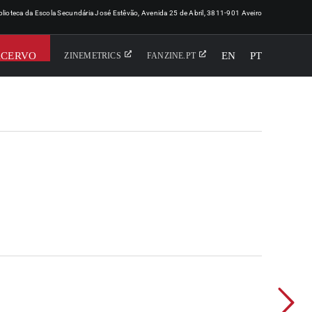
iblioteca da Escola Secundária José Estêvão, Avenida 25 de Abril, 3811-901 Aveiro
ACERVO
EN
PT
ZINEMETRICS
FANZINE.PT