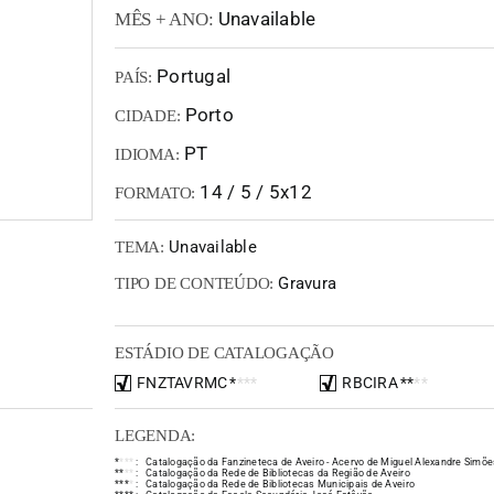
Unavailable
MÊS + ANO:
Portugal
PAÍS:
Porto
CIDADE:
PT
IDIOMA:
14 / 5 / 5x12
FORMATO:
Unavailable
TEMA:
Gravura
TIPO DE CONTEÚDO:
ESTÁDIO DE CATALOGAÇÃO
FNZTAVRMC
*
*
*
*
RBCIRA
*
*
*
*
LEGENDA:
*
*
*
*
:
Catalogação da Fanzineteca de Aveiro - Acervo de Miguel Alexandre Simõe
*
*
*
*
:
Catalogação da Rede de Bibliotecas da Região de Aveiro
*
*
*
*
:
Catalogação da Rede de Bibliotecas Municipais de Aveiro