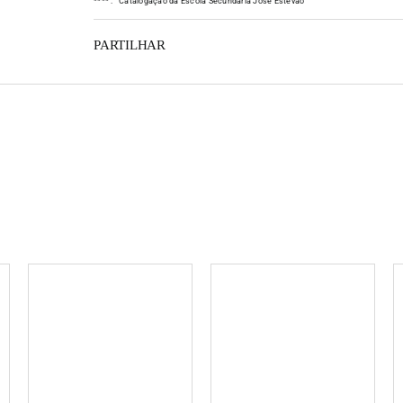
*
*
*
*
:
Catalogação da Escola Secundária José Estêvão
PARTILHAR