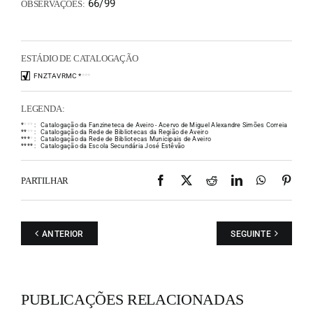
66/99
OBSERVAÇÕES:
ESTÁDIO DE CATALOGAÇÃO
FNZTAVRMC
*
*
*
*
LEGENDA:
*
*
*
*
:
Catalogação da Fanzineteca de Aveiro - Acervo de Miguel Alexandre Simões Correia
*
*
*
*
:
Catalogação da Rede de Bibliotecas da Região de Aveiro
*
*
*
*
:
Catalogação da Rede de Bibliotecas Municipais de Aveiro
*
*
*
*
:
Catalogação da Escola Secundária José Estêvão
Facebook
X
Reddit
LinkedIn
WhatsAp
Pint
PARTILHAR
ANTERIOR
SEGUINTE
PUBLICAÇÕES RELACIONADAS