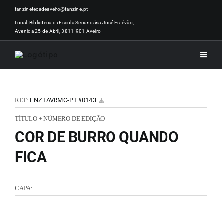
Skip
fanzinetecadeaveiro@fanzine.pt
to
Local: Biblioteca da Escola Secundária José Estêvão,
Avenida 25 de Abril, 3811-901 Aveiro
content
Toggle
Naviga
INÍCI
REF:
FNZTAVRMC-PT#0143
NOTÍ
TÍTULO + NÚMERO DE EDIÇÃO
COR DE BURRO QUANDO
ARTI
FICA
ACER
CAPA:
ZINEM