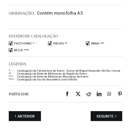
Contém monofolha A5
OBSERVAÇÕES:
ESTÁDIO DE CATALOGAÇÃO
FNZTAVRMC
*
*
*
*
RBCIRA
*
*
*
*
RBMA
*
*
*
*
BESJE
*
*
*
*
LEGENDA:
*
*
*
*
:
Catalogação da Fanzineteca de Aveiro - Acervo de Miguel Alexandre Simões Correia
*
*
*
*
:
Catalogação da Rede de Bibliotecas da Região de Aveiro
*
*
*
*
:
Catalogação da Rede de Bibliotecas Municipais de Aveiro
*
*
*
*
:
Catalogação da Escola Secundária José Estêvão
Facebook
X
Reddit
LinkedIn
WhatsAp
Pint
PARTILHAR
ANTERIOR
SEGUINTE