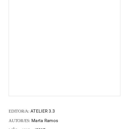
FANZIN
EN
PT
ATELIER 3.3
EDITOR/A:
Marta Ramos
AUTOR/ES: