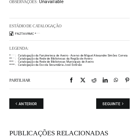
Unavailable
OBSERVAÇÕES:
ESTÁDIO DE CATALOGAÇÃO
FNZTAVRMC
*
*
*
*
LEGENDA:
*
*
*
*
:
Catalogação da Fanzineteca de Aveiro - Acervo de Miguel Alexandre Simões Correia
*
*
*
*
:
Catalogação da Rede de Bibliotecas da Região de Aveiro
*
*
*
*
:
Catalogação da Rede de Bibliotecas Municipais de Aveiro
*
*
*
*
:
Catalogação da Escola Secundária José Estêvão
Facebook
X
Reddit
LinkedIn
WhatsAp
Pint
PARTILHAR
ANTERIOR
SEGUINTE
PUBLICAÇÕES RELACIONADAS