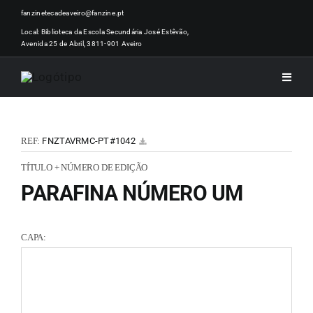
Skip
fanzinetecadeaveiro@fanzine.pt
to
Local: Biblioteca da Escola Secundária José Estêvão,
Avenida 25 de Abril, 3811-901 Aveiro
content
Toggle
Naviga
INÍCI
REF:
FNZTAVRMC-PT#1042
NOTÍ
TÍTULO + NÚMERO DE EDIÇÃO
PARAFINA NÚMERO UM
ARTI
CAPA:
ACER
ZINEM