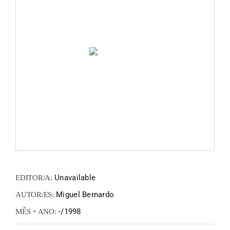
FANZIN
EN
PT
Unavailable
EDITOR/A:
Miguel Bernardo
AUTOR/ES:
-/1998
MÊS + ANO: