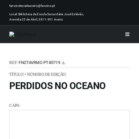
Skip
fanzinetecadeaveiro@fanzine.pt
to
Local: Biblioteca da Escola Secundária José Estêvão,
Avenida 25 de Abril, 3811-901 Aveiro
content
Toggle
Naviga
INÍCI
REF:
FNZTAVRMC-PT#0719
NOTÍ
TÍTULO + NÚMERO DE EDIÇÃO
PERDIDOS NO OCEANO
ARTI
CAPA:
ACER
ZINEM