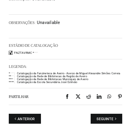
Unavailable
OBSERVAÇÕES:
ESTÁDIO DE CATALOGAÇÃO
FNZTAVRMC
*
*
*
*
LEGENDA:
*
*
*
*
:
Catalogação da Fanzineteca de Aveiro - Acervo de Miguel Alexandre Simões Correia
*
*
*
*
:
Catalogação da Rede de Bibliotecas da Região de Aveiro
*
*
*
*
:
Catalogação da Rede de Bibliotecas Municipais de Aveiro
*
*
*
*
:
Catalogação da Escola Secundária José Estêvão
Facebook
X
Reddit
LinkedIn
WhatsAp
Pint
PARTILHAR
ANTERIOR
SEGUINTE