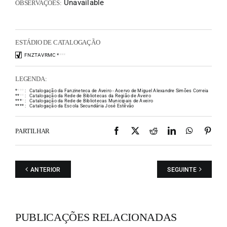
Unavailable
OBSERVAÇÕES:
ESTÁDIO DE CATALOGAÇÃO
FNZTAVRMC
*
*
*
*
LEGENDA:
*
*
*
*
:
Catalogação da Fanzineteca de Aveiro - Acervo de Miguel Alexandre Simões Correia
*
*
*
*
:
Catalogação da Rede de Bibliotecas da Região de Aveiro
*
*
*
*
:
Catalogação da Rede de Bibliotecas Municipais de Aveiro
*
*
*
*
:
Catalogação da Escola Secundária José Estêvão
Facebook
X
Reddit
LinkedIn
WhatsAp
Pint
PARTILHAR
ANTERIOR
SEGUINTE
PUBLICAÇÕES RELACIONADAS