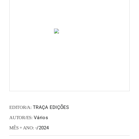
FANZIN
EN
PT
TRAÇA EDIÇÕES
EDITOR/A:
Vários
AUTOR/ES:
-/2024
MÊS + ANO: