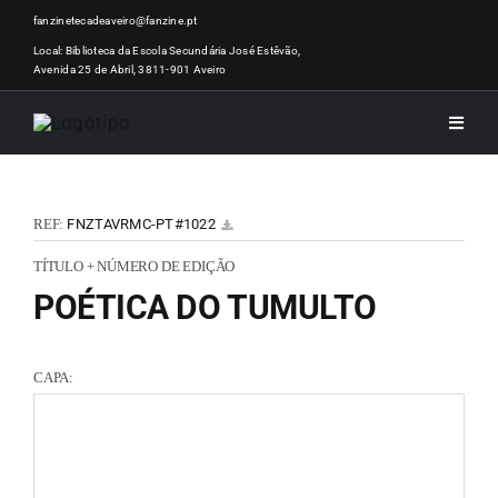
Skip
fanzinetecadeaveiro@fanzine.pt
to
Local: Biblioteca da Escola Secundária José Estêvão,
Avenida 25 de Abril, 3811-901 Aveiro
content
Toggle
Naviga
INÍCI
REF:
FNZTAVRMC-PT#1022
NOTÍ
TÍTULO + NÚMERO DE EDIÇÃO
POÉTICA DO TUMULTO
ARTI
CAPA:
ACER
ZINEM