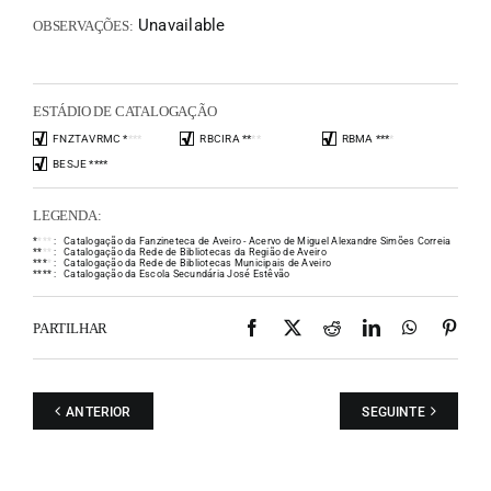
Unavailable
OBSERVAÇÕES:
ESTÁDIO DE CATALOGAÇÃO
FNZTAVRMC
*
*
*
*
RBCIRA
*
*
*
*
RBMA
*
*
*
*
BESJE
*
*
*
*
LEGENDA:
*
*
*
*
:
Catalogação da Fanzineteca de Aveiro - Acervo de Miguel Alexandre Simões Correia
*
*
*
*
:
Catalogação da Rede de Bibliotecas da Região de Aveiro
*
*
*
*
:
Catalogação da Rede de Bibliotecas Municipais de Aveiro
*
*
*
*
:
Catalogação da Escola Secundária José Estêvão
Facebook
X
Reddit
LinkedIn
WhatsAp
Pint
PARTILHAR
ANTERIOR
SEGUINTE