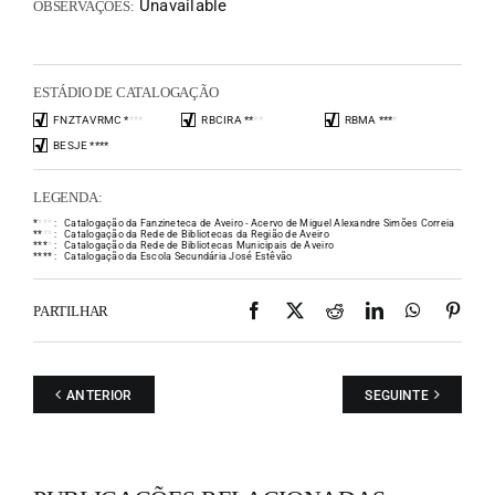
Unavailable
OBSERVAÇÕES:
ESTÁDIO DE CATALOGAÇÃO
FNZTAVRMC
*
*
*
*
RBCIRA
*
*
*
*
RBMA
*
*
*
*
BESJE
*
*
*
*
LEGENDA:
*
*
*
*
:
Catalogação da Fanzineteca de Aveiro - Acervo de Miguel Alexandre Simões Correia
*
*
*
*
:
Catalogação da Rede de Bibliotecas da Região de Aveiro
*
*
*
*
:
Catalogação da Rede de Bibliotecas Municipais de Aveiro
*
*
*
*
:
Catalogação da Escola Secundária José Estêvão
Facebook
X
Reddit
LinkedIn
WhatsAp
Pint
PARTILHAR
ANTERIOR
SEGUINTE