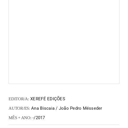
FANZIN
EN
PT
XEREFÉ EDIÇÕES
EDITOR/A:
Ana Biscaia / João Pedro Mésseder
AUTOR/ES:
-/2017
MÊS + ANO: