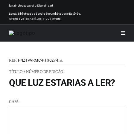
Skip
fanzinetecadeaveiro@fanzine.pt
to
Local: Biblioteca da Escola Secundária José Estêvão,
Avenida 25 de Abril, 3811-901 Aveiro
content
Toggle
Naviga
INÍCI
REF:
FNZTAVRMC-PT#0274
NOTÍ
TÍTULO + NÚMERO DE EDIÇÃO
QUE LUZ ESTARIAS A LER?
ARTI
CAPA:
ACER
ZINEM