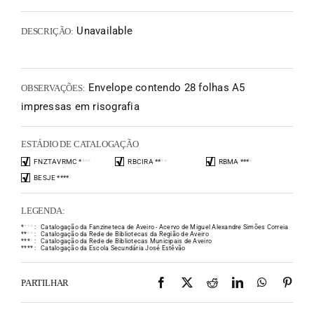
Unavailable
DESCRIÇÃO:
Envelope contendo 28 folhas A5
OBSERVAÇÕES:
impressas em risografia
ESTÁDIO DE CATALOGAÇÃO
FNZTAVRMC
*
*
*
*
RBCIRA
*
*
*
*
RBMA
*
*
*
*
BESJE
*
*
*
*
LEGENDA:
*
*
*
*
:
Catalogação da Fanzineteca de Aveiro - Acervo de Miguel Alexandre Simões Correia
*
*
*
*
:
Catalogação da Rede de Bibliotecas da Região de Aveiro
*
*
*
*
:
Catalogação da Rede de Bibliotecas Municipais de Aveiro
*
*
*
*
:
Catalogação da Escola Secundária José Estêvão
Facebook
X
Reddit
LinkedIn
WhatsAp
Pint
PARTILHAR