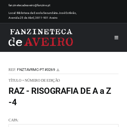
Skip
fanzinetecadeaveiro@fanzine.pt
to
Local: Biblioteca da Escola Secundária José Estêvão,
Avenida 25 de Abril, 3811-901 Aveiro
content
Toggle
Naviga
INÍCI
REF:
FNZTAVRMC-PT#0269
NOTÍ
TÍTULO + NÚMERO DE EDIÇÃO
RAZ - RISOGRAFIA DE A a Z
ARTI
-4
ACER
CAPA: