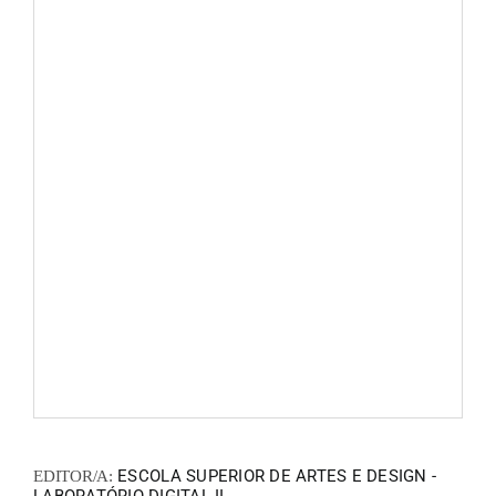
ZINEM
FANZIN
EN
PT
ESCOLA SUPERIOR DE ARTES E DESIGN -
EDITOR/A: