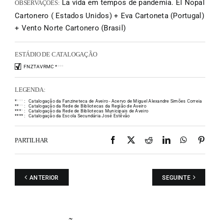
La vida em tempos de pandemia. El Nopal
OBSERVAÇÕES:
Cartonero ( Estados Unidos) + Eva Cartoneta (Portugal)
+ Vento Norte Cartonero (Brasil)
ESTÁDIO DE CATALOGAÇÃO
FNZTAVRMC
*
*
*
*
LEGENDA:
*
*
*
*
:
Catalogação da Fanzineteca de Aveiro - Acervo de Miguel Alexandre Simões Correia
*
*
*
*
:
Catalogação da Rede de Bibliotecas da Região de Aveiro
*
*
*
*
:
Catalogação da Rede de Bibliotecas Municipais de Aveiro
*
*
*
*
:
Catalogação da Escola Secundária José Estêvão
Facebook
X
Reddit
LinkedIn
WhatsAp
Pint
PARTILHAR
ANTERIOR
SEGUINTE