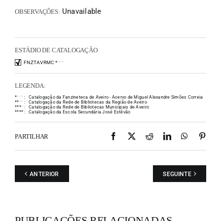
Unavailable
OBSERVAÇÕES:
ESTÁDIO DE CATALOGAÇÃO
FNZTAVRMC
*
*
*
*
LEGENDA:
*
*
*
*
:
Catalogação da Fanzineteca de Aveiro - Acervo de Miguel Alexandre Simões Correia
*
*
*
*
:
Catalogação da Rede de Bibliotecas da Região de Aveiro
*
*
*
*
:
Catalogação da Rede de Bibliotecas Municipais de Aveiro
*
*
*
*
:
Catalogação da Escola Secundária José Estêvão
Facebook
X
Reddit
LinkedIn
WhatsAp
Pint
PARTILHAR
ANTERIOR
SEGUINTE
PUBLICAÇÕES RELACIONADAS