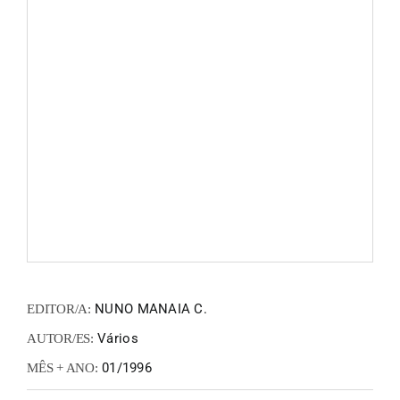
FANZIN
EN
PT
NUNO MANAIA C.
EDITOR/A:
Vários
AUTOR/ES:
01/1996
MÊS + ANO: