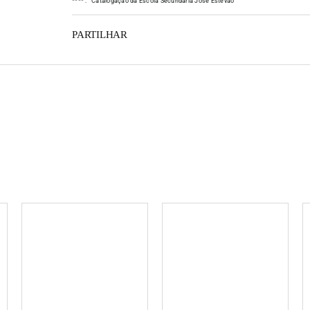
*
*
*
*
:
Catalogação da Escola Secundária José Estêvão
PARTILHAR