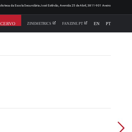
iblioteca da Escola Secundária José Estêvão, Avenida 25 de Abril, 3811-901 Aveiro
ACERVO
EN
PT
ZINEMETRICS
FANZINE.PT