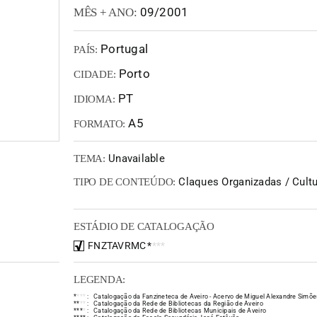
09/2001
MÊS + ANO:
Portugal
PAÍS:
Porto
CIDADE:
PT
IDIOMA:
A5
FORMATO:
Unavailable
TEMA:
Claques Organizadas / Cultur
TIPO DE CONTEÚDO:
ESTÁDIO DE CATALOGAÇÃO
FNZTAVRMC
*
*
*
*
LEGENDA:
*
*
*
*
:
Catalogação da Fanzineteca de Aveiro - Acervo de Miguel Alexandre Simõe
*
*
*
*
:
Catalogação da Rede de Bibliotecas da Região de Aveiro
*
*
*
*
:
Catalogação da Rede de Bibliotecas Municipais de Aveiro