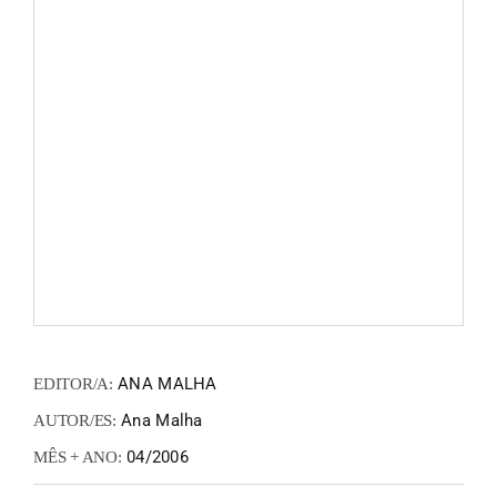
FANZIN
EN
PT
ANA MALHA
EDITOR/A:
Ana Malha
AUTOR/ES:
04/2006
MÊS + ANO: