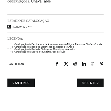
Unavailable
OBSERVAÇÕES:
ESTÁDIO DE CATALOGAÇÃO
FNZTAVRMC
*
*
*
*
LEGENDA:
*
*
*
*
:
Catalogação da Fanzineteca de Aveiro - Acervo de Miguel Alexandre Simões Correia
*
*
*
*
:
Catalogação da Rede de Bibliotecas da Região de Aveiro
*
*
*
*
:
Catalogação da Rede de Bibliotecas Municipais de Aveiro
*
*
*
*
:
Catalogação da Escola Secundária José Estêvão
Facebook
X
Reddit
LinkedIn
WhatsAp
Pint
PARTILHAR
ANTERIOR
SEGUINTE