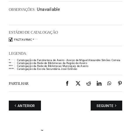
Unavailable
OBSERVAÇÕES:
ESTÁDIO DE CATALOGAÇÃO
FNZTAVRMC
*
*
*
*
LEGENDA:
*
*
*
*
:
Catalogação da Fanzineteca de Aveiro - Acervo de Miguel Alexandre Simões Correia
*
*
*
*
:
Catalogação da Rede de Bibliotecas da Região de Aveiro
*
*
*
*
:
Catalogação da Rede de Bibliotecas Municipais de Aveiro
*
*
*
*
:
Catalogação da Escola Secundária José Estêvão
Facebook
X
Reddit
LinkedIn
WhatsAp
Pint
PARTILHAR
ANTERIOR
SEGUINTE