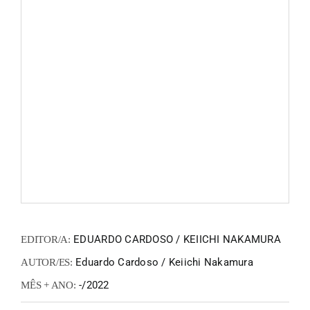
FANZIN
EN
PT
EDUARDO CARDOSO / KEIICHI NAKAMURA
EDITOR/A:
Eduardo Cardoso / Keiichi Nakamura
AUTOR/ES:
-/2022
MÊS + ANO: