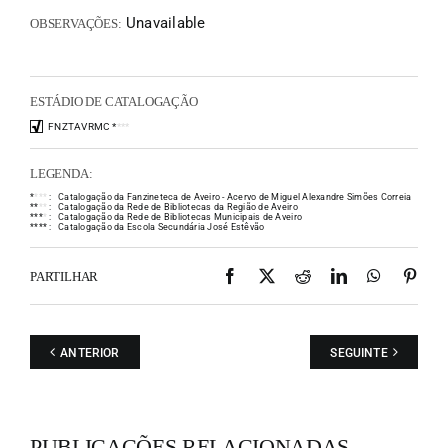
Unavailable
OBSERVAÇÕES:
ESTÁDIO DE CATALOGAÇÃO
FNZTAVRMC
*
*
*
*
LEGENDA:
*
*
*
*
:
Catalogação da Fanzineteca de Aveiro - Acervo de Miguel Alexandre Simões Correia
*
*
*
*
:
Catalogação da Rede de Bibliotecas da Região de Aveiro
*
*
*
*
:
Catalogação da Rede de Bibliotecas Municipais de Aveiro
*
*
*
*
:
Catalogação da Escola Secundária José Estêvão
Facebook
X
Reddit
LinkedIn
WhatsAp
Pint
PARTILHAR
ANTERIOR
SEGUINTE
PUBLICAÇÕES RELACIONADAS