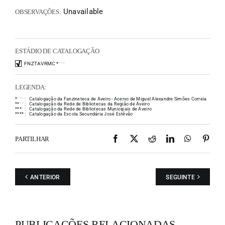
Unavailable
OBSERVAÇÕES:
ESTÁDIO DE CATALOGAÇÃO
FNZTAVRMC
*
*
*
*
LEGENDA:
*
*
*
*
:
Catalogação da Fanzineteca de Aveiro - Acervo de Miguel Alexandre Simões Correia
*
*
*
*
:
Catalogação da Rede de Bibliotecas da Região de Aveiro
*
*
*
*
:
Catalogação da Rede de Bibliotecas Municipais de Aveiro
*
*
*
*
:
Catalogação da Escola Secundária José Estêvão
Facebook
X
Reddit
LinkedIn
WhatsAp
Pint
PARTILHAR
ANTERIOR
SEGUINTE
PUBLICAÇÕES RELACIONADAS