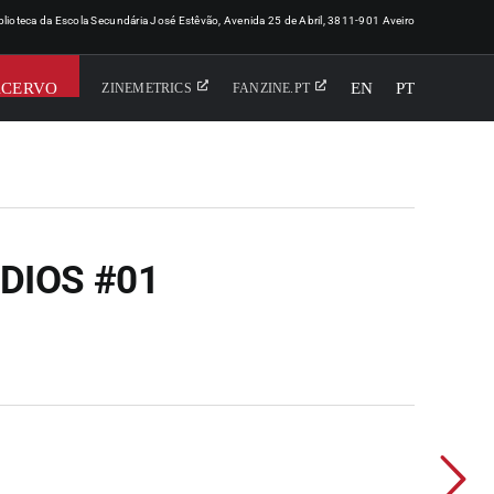
iblioteca da Escola Secundária José Estêvão, Avenida 25 de Abril, 3811-901 Aveiro
ACERVO
EN
PT
ZINEMETRICS
FANZINE.PT
DIOS #01