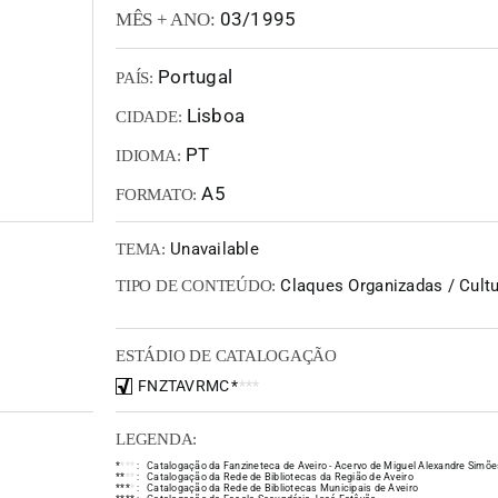
03/1995
MÊS + ANO:
Portugal
PAÍS:
Lisboa
CIDADE:
PT
IDIOMA:
A5
FORMATO:
Unavailable
TEMA:
Claques Organizadas / Cultur
TIPO DE CONTEÚDO:
ESTÁDIO DE CATALOGAÇÃO
FNZTAVRMC
*
*
*
*
LEGENDA:
*
*
*
*
:
Catalogação da Fanzineteca de Aveiro - Acervo de Miguel Alexandre Simõe
*
*
*
*
:
Catalogação da Rede de Bibliotecas da Região de Aveiro
*
*
*
*
:
Catalogação da Rede de Bibliotecas Municipais de Aveiro