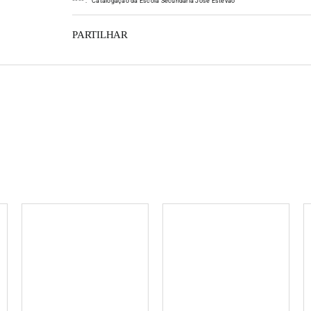
*
*
*
*
:
Catalogação da Escola Secundária José Estêvão
PARTILHAR