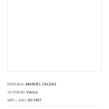
FANZIN
EN
PT
MANUEL CALDAS
EDITOR/A:
Vários
AUTOR/ES:
09/1997
MÊS + ANO: