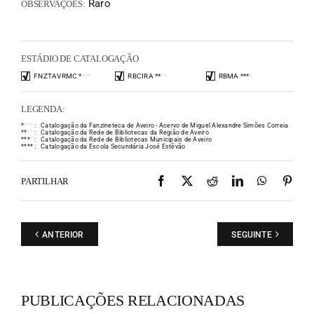
Raro
OBSERVAÇÕES:
ESTÁDIO DE CATALOGAÇÃO
FNZTAVRMC
*
*
*
*
RBCIRA
*
*
*
*
RBMA
*
*
*
*
LEGENDA:
*
*
*
*
:
Catalogação da Fanzineteca de Aveiro - Acervo de Miguel Alexandre Simões Correia
*
*
*
*
:
Catalogação da Rede de Bibliotecas da Região de Aveiro
*
*
*
*
:
Catalogação da Rede de Bibliotecas Municipais de Aveiro
*
*
*
*
:
Catalogação da Escola Secundária José Estêvão
Facebook
X
Reddit
LinkedIn
WhatsAp
Pint
PARTILHAR
ANTERIOR
SEGUINTE
PUBLICAÇÕES RELACIONADAS