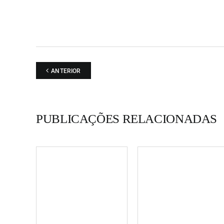
criativo da Sonoscopia, como para outros criadores l
nacionais, facilitando as experiências internacionais."
Erradiador no Blog "My nation Underground "
ANTERIOR
PUBLICAÇÕES RELACIONADAS