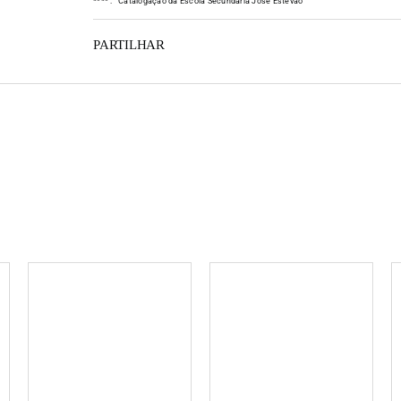
*
*
*
*
:
Catalogação da Escola Secundária José Estêvão
ocais e
 Textos de
PARTILHAR