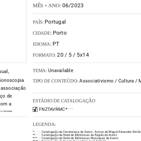
06/2023
MÊS + ANO:
Portugal
PAÍS:
Porto
CIDADE:
PT
IDIOMA:
20 / 5 / 5x14
FORMATO:
Unavailable
TEMA:
ual,
 Sonoscopia
Associativismo / Cultura / 
TIPO DE CONTEÚDO:
a associação
ço de
ESTÁDIO DE CATALOGAÇÃO
 com a
FNZTAVRMC
*
*
*
*
cruzam
aço físico
LEGENDA:
opia
*
*
*
*
:
Catalogação da Fanzineteca de Aveiro - Acervo de Miguel Alexandre Simõe
lectivo
*
*
*
*
:
Catalogação da Rede de Bibliotecas da Região de Aveiro
*
*
*
*
:
Catalogação da Rede de Bibliotecas Municipais de Aveiro