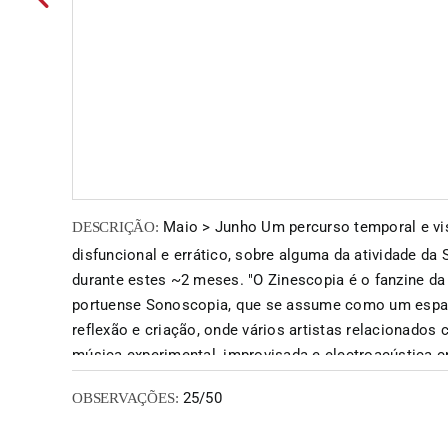
Maio > Junho Um percurso temporal e vis
DESCRIÇÃO:
disfuncional e errático, sobre alguma da atividade da
durante estes ~2 meses. "O Zinescopia é o fanzine d
portuense Sonoscopia, que se assume como um espa
reflexão e criação, onde vários artistas relacionados
música experimental, improvisada e electroacústica 
ideias e desenvolvem trabalhos consistentes num esp
25/50
OBSERVAÇÕES:
com condições técnicas e humanas dignas. A Sonosc
pretende criar uma dinâmica inclusiva tanto para o co