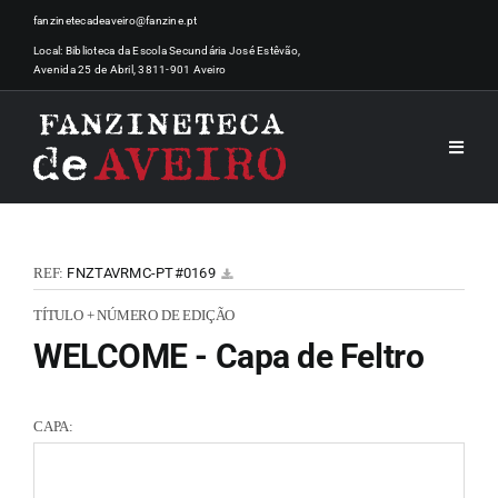
Skip
fanzinetecadeaveiro@fanzine.pt
to
Local: Biblioteca da Escola Secundária José Estêvão,
Avenida 25 de Abril, 3811-901 Aveiro
content
Toggle
Naviga
INÍCI
REF:
FNZTAVRMC-PT#0169
NOTÍ
TÍTULO + NÚMERO DE EDIÇÃO
WELCOME - Capa de Feltro
ARTI
CAPA:
ACER