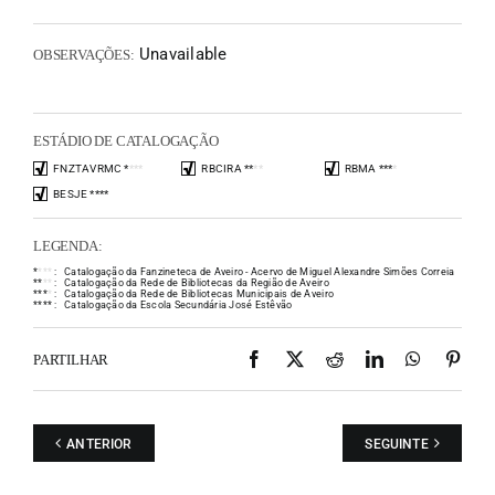
Unavailable
OBSERVAÇÕES:
ESTÁDIO DE CATALOGAÇÃO
FNZTAVRMC
*
*
*
*
RBCIRA
*
*
*
*
RBMA
*
*
*
*
BESJE
*
*
*
*
LEGENDA:
*
*
*
*
:
Catalogação da Fanzineteca de Aveiro - Acervo de Miguel Alexandre Simões Correia
*
*
*
*
:
Catalogação da Rede de Bibliotecas da Região de Aveiro
*
*
*
*
:
Catalogação da Rede de Bibliotecas Municipais de Aveiro
*
*
*
*
:
Catalogação da Escola Secundária José Estêvão
Facebook
X
Reddit
LinkedIn
WhatsAp
Pint
PARTILHAR
ANTERIOR
SEGUINTE