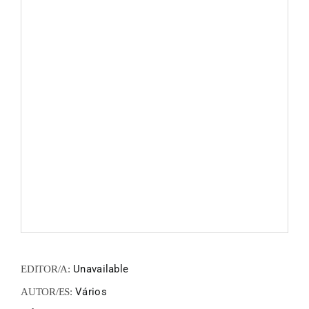
ZINEM
FANZIN
EN
PT
Unavailable
EDITOR/A:
Vários
AUTOR/ES: