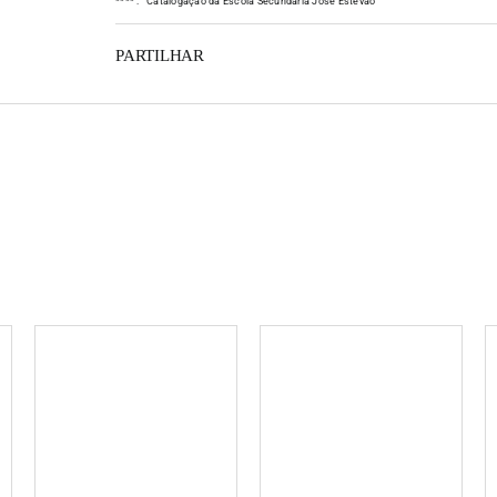
*
*
*
*
:
Catalogação da Escola Secundária José Estêvão
PARTILHAR