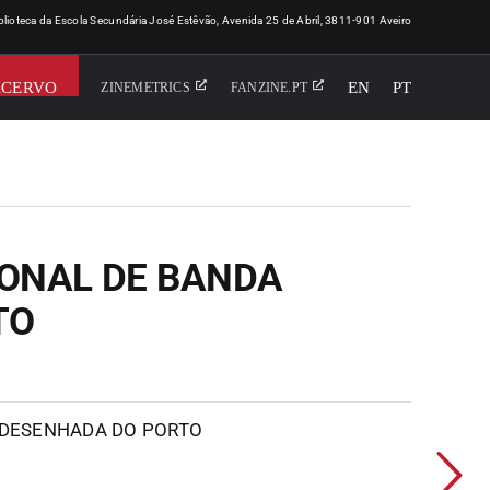
iblioteca da Escola Secundária José Estêvão, Avenida 25 de Abril, 3811-901 Aveiro
ACERVO
EN
PT
ZINEMETRICS
FANZINE.PT
IONAL DE BANDA
TO
 DESENHADA DO PORTO