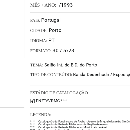
-/1993
MÊS + ANO:
Portugal
PAÍS:
Porto
CIDADE:
PT
IDIOMA:
30 / 5x23
FORMATO:
Salão Int. de B.D. do Porto
TEMA:
Banda Desenhada / Exposiç
TIPO DE CONTEÚDO:
ESTÁDIO DE CATALOGAÇÃO
FNZTAVRMC
*
*
*
*
LEGENDA:
*
*
*
*
:
Catalogação da Fanzineteca de Aveiro - Acervo de Miguel Alexandre Simõe
*
*
*
*
:
Catalogação da Rede de Bibliotecas da Região de Aveiro
*
*
*
*
:
Catalogação da Rede de Bibliotecas Municipais de Aveiro