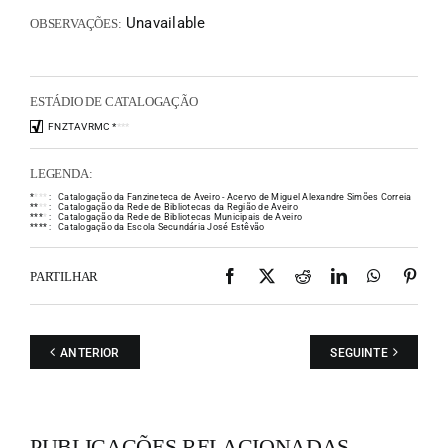
Unavailable
OBSERVAÇÕES:
ESTÁDIO DE CATALOGAÇÃO
FNZTAVRMC
*
*
*
*
LEGENDA:
*
*
*
*
:
Catalogação da Fanzineteca de Aveiro - Acervo de Miguel Alexandre Simões Correia
*
*
*
*
:
Catalogação da Rede de Bibliotecas da Região de Aveiro
*
*
*
*
:
Catalogação da Rede de Bibliotecas Municipais de Aveiro
*
*
*
*
:
Catalogação da Escola Secundária José Estêvão
Facebook
X
Reddit
LinkedIn
WhatsAp
Pint
PARTILHAR
ANTERIOR
SEGUINTE
PUBLICAÇÕES RELACIONADAS