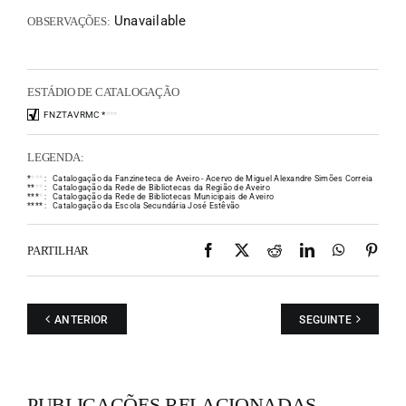
Unavailable
OBSERVAÇÕES:
ESTÁDIO DE CATALOGAÇÃO
FNZTAVRMC
*
*
*
*
LEGENDA:
*
*
*
*
:
Catalogação da Fanzineteca de Aveiro - Acervo de Miguel Alexandre Simões Correia
*
*
*
*
:
Catalogação da Rede de Bibliotecas da Região de Aveiro
*
*
*
*
:
Catalogação da Rede de Bibliotecas Municipais de Aveiro
*
*
*
*
:
Catalogação da Escola Secundária José Estêvão
Facebook
X
Reddit
LinkedIn
WhatsAp
Pint
PARTILHAR
ANTERIOR
SEGUINTE
PUBLICAÇÕES RELACIONADAS