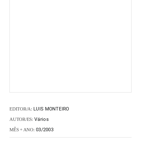
FANZIN
EN
PT
LUIS MONTEIRO
EDITOR/A:
Vários
AUTOR/ES:
03/2003
MÊS + ANO: