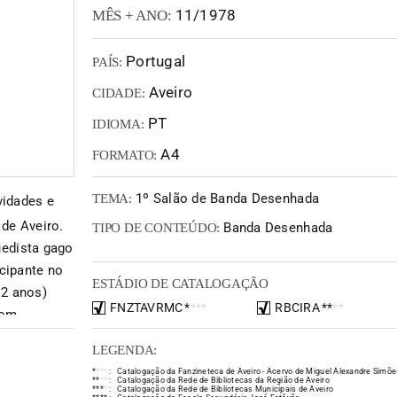
11/1978
MÊS + ANO:
Portugal
PAÍS:
Aveiro
CIDADE:
PT
IDIOMA:
A4
FORMATO:
1º Salão de Banda Desenhada
TEMA:
vidades e
de Aveiro.
Banda Desenhada
TIPO DE CONTEÚDO:
edista gago
icipante no
ESTÁDIO DE CATALOGAÇÃO
12 anos)
FNZTAVRMC
*
*
*
*
RBCIRA
*
*
*
*
com
história do
LEGENDA:
da, as
*
*
*
*
:
Catalogação da Fanzineteca de Aveiro - Acervo de Miguel Alexandre Simõe
são
*
*
*
*
:
Catalogação da Rede de Bibliotecas da Região de Aveiro
*
*
*
*
:
Catalogação da Rede de Bibliotecas Municipais de Aveiro