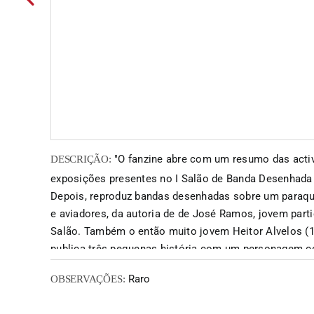
"O fanzine abre com um resumo das acti
DESCRIÇÃO:
exposições presentes no I Salão de Banda Desenhada 
Depois, reproduz bandas desenhadas sobre um paraqu
e aviadores, da autoria de de José Ramos, jovem part
Salão. Também o então muito jovem Heitor Alvelos (
publica três pequenas história com um personagem 
características humanas, mas com focinho de cão. A 
Raro
OBSERVAÇÕES:
cinema de animação e a sua ligação à banda desenha
diversas técnicas utilizadas na criação e montagem, 