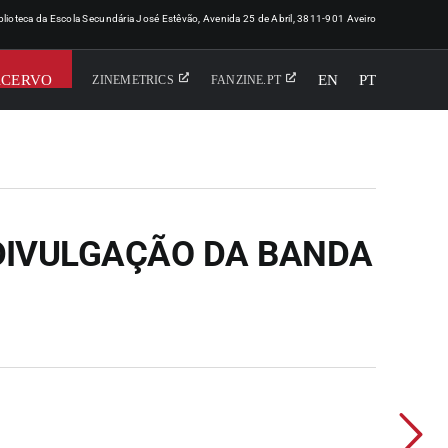
iblioteca da Escola Secundária José Estêvão, Avenida 25 de Abril, 3811-901 Aveiro
ACERVO
EN
PT
ZINEMETRICS
FANZINE.PT
E DIVULGAÇÃO DA BANDA