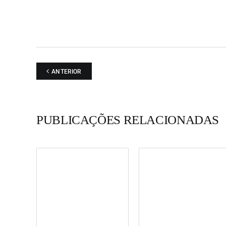
abordados em extenso artigo que se prolonga por vári
Em jeito de homenagem a René Goscinny, falecido naq
é publicada uma breve biografia e são referenciadas 
suas principais criações. A fechar este número, são d
diversas notícias relacionadas com novas edições de 
álbuns de banda desenhada. " Textos de Erradiador no
ANTERIOR
Nation Underground"
PUBLICAÇÕES RELACIONADAS