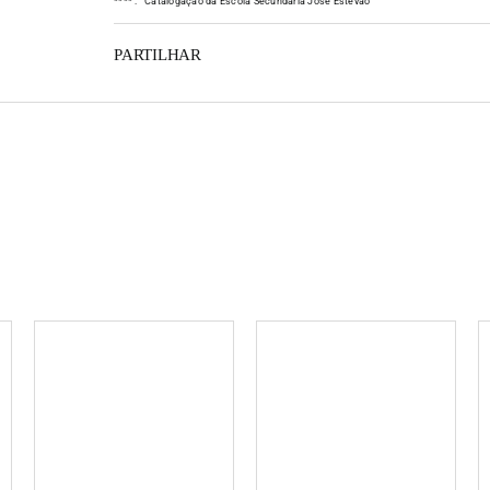
*
*
*
*
:
Catalogação da Escola Secundária José Estêvão
as páginas.
uela altura,
PARTILHAR
algumas das
ivulgadas
revistas e
 Blog "My