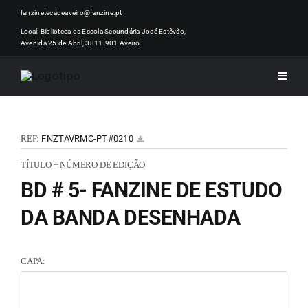
Skip
fanzinetecadeaveiro@fanzine.pt
to
Local: Biblioteca da Escola Secundária José Estêvão,
Avenida 25 de Abril, 3811-901 Aveiro
content
Toggle
Naviga
INÍCI
REF:
FNZTAVRMC-PT#0210
NOTÍ
TÍTULO + NÚMERO DE EDIÇÃO
BD # 5- FANZINE DE ESTUDO
ARTI
DA BANDA DESENHADA
ACER
CAPA:
ZINEM