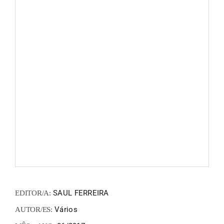
FANZIN
EN
PT
SAUL FERREIRA
EDITOR/A:
Vários
AUTOR/ES: