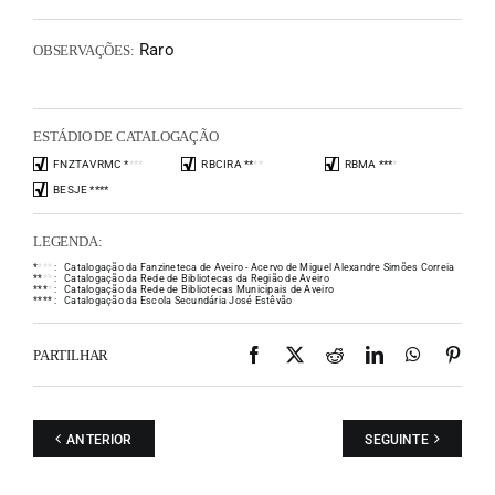
Raro
OBSERVAÇÕES:
ESTÁDIO DE CATALOGAÇÃO
FNZTAVRMC
*
*
*
*
RBCIRA
*
*
*
*
RBMA
*
*
*
*
BESJE
*
*
*
*
LEGENDA:
*
*
*
*
:
Catalogação da Fanzineteca de Aveiro - Acervo de Miguel Alexandre Simões Correia
*
*
*
*
:
Catalogação da Rede de Bibliotecas da Região de Aveiro
*
*
*
*
:
Catalogação da Rede de Bibliotecas Municipais de Aveiro
*
*
*
*
:
Catalogação da Escola Secundária José Estêvão
Facebook
X
Reddit
LinkedIn
WhatsAp
Pint
PARTILHAR
ANTERIOR
SEGUINTE