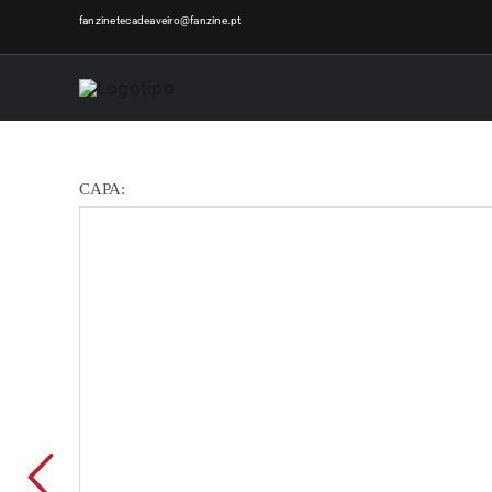
Skip
fanzinetecadeaveiro@fanzine.pt
to
content
CAPA: