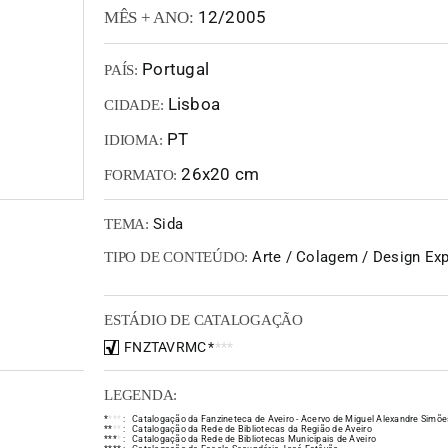
12/2005
MÊS + ANO:
Portugal
PAÍS:
Lisboa
CIDADE:
PT
IDIOMA:
26x20 cm
FORMATO:
Sida
TEMA:
Arte / Colagem / Design Exp
TIPO DE CONTEÚDO:
ESTÁDIO DE CATALOGAÇÃO
FNZTAVRMC
*
*
*
*
LEGENDA:
*
*
*
*
:
Catalogação da Fanzineteca de Aveiro - Acervo de Miguel Alexandre Simõe
*
*
*
*
:
Catalogação da Rede de Bibliotecas da Região de Aveiro
*
*
*
*
:
Catalogação da Rede de Bibliotecas Municipais de Aveiro