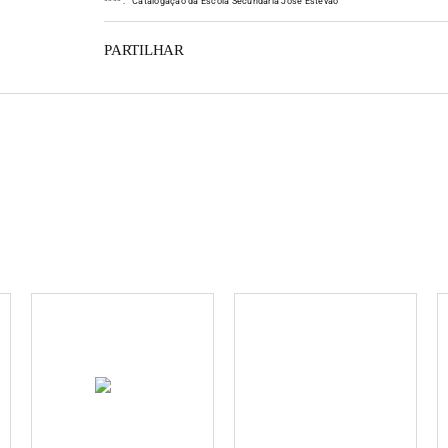
*
*
*
*
:
Catalogação da Escola Secundária José Estêvão
PARTILHAR